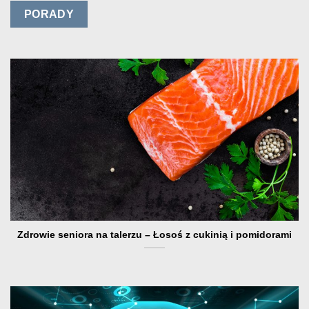
PORADY
Zdrowie seniora na talerzu – Łosoś z cukinią i pomidorami