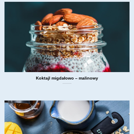
Koktajl migdałowo – malinowy