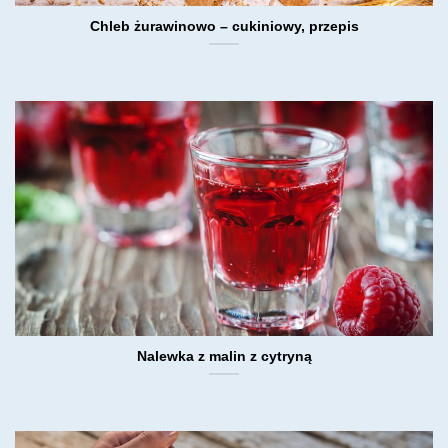
Chleb żurawinowo – cukiniowy, przepis
Nalewka z malin z cytryną