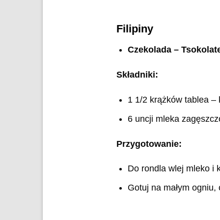
Filipiny
Czekolada – Tsokolat
Składniki:
1 1/2 krążków tablea –
6 uncji mleka zagęsz
Przygotowanie:
Do rondla wlej mleko i 
Gotuj na małym ogniu, 