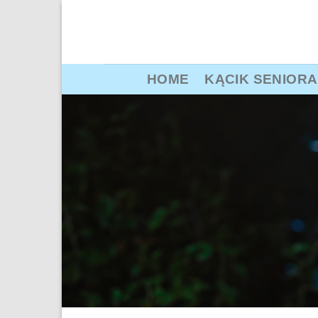
Przewiń
do
zawartości
HOME
KĄCIK SENIORA