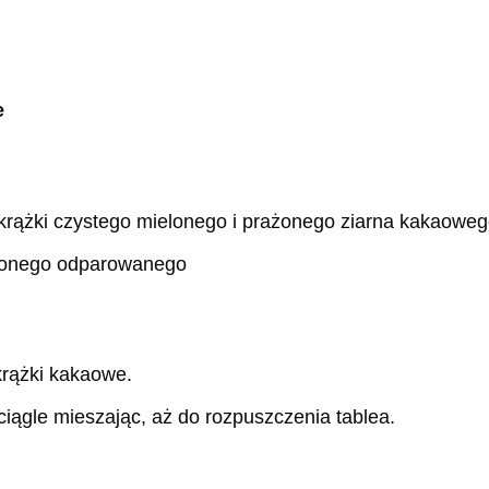
e
 krążki czystego mielonego i prażonego ziarna kakaowe
czonego odparowanego
krążki kakaowe.
ciągle mieszając, aż do rozpuszczenia tablea.