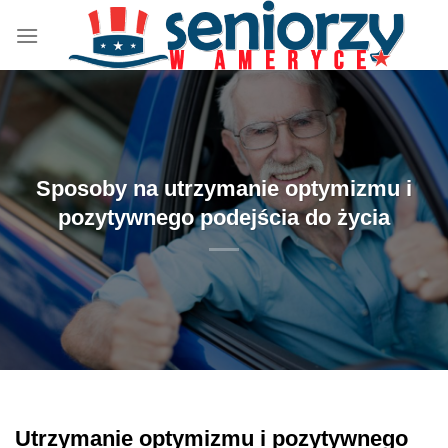
Przewiń
do
zawartości
Sposoby na utrzymanie optymizmu i
pozytywnego podejścia do życia
Utrzymanie optymizmu i pozytywnego