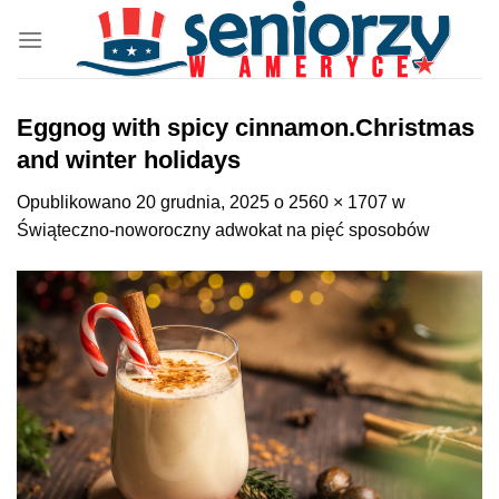
Przewiń
do
zawartości
Eggnog with spicy cinnamon.Christmas
and winter holidays
Opublikowano
20 grudnia, 2025
o
2560 × 1707
w
Świąteczno-noworoczny adwokat na pięć sposobów