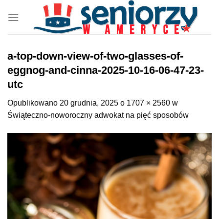
Przewiń
do
zawartości
a-top-down-view-of-two-glasses-of-
eggnog-and-cinna-2025-10-16-06-47-23-
utc
Opublikowano
20 grudnia, 2025
o
1707 × 2560
w
Świąteczno-noworoczny adwokat na pięć sposobów