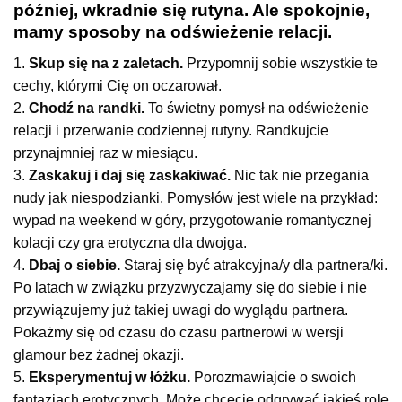
później, wkradnie się rutyna. Ale spokojnie,
mamy sposoby na odświeżenie relacji.
1.
Skup się na z zaletach.
Przypomnij sobie wszystkie te
cechy, którymi Cię on oczarował.
2.
Chodź na randki.
To świetny pomysł na odświeżenie
relacji i przerwanie codziennej rutyny. Randkujcie
przynajmniej raz w miesiącu.
3.
Zaskakuj i daj się zaskakiwać.
Nic tak nie przegania
nudy jak niespodzianki. Pomysłów jest wiele na przykład:
wypad na weekend w góry, przygotowanie romantycznej
kolacji czy gra erotyczna dla dwojga.
4.
Dbaj o siebie.
Staraj się być atrakcyjna/y dla partnera/ki.
Po latach w związku przyzwyczajamy się do siebie i nie
przywiązujemy już takiej uwagi do wyglądu partnera.
Pokażmy się od czasu do czasu partnerowi w wersji
glamour bez żadnej okazji.
5.
Eksperymentuj w łóżku.
Porozmawiajcie o swoich
fantazjach erotycznych. Może chcecie odgrywać jakieś role