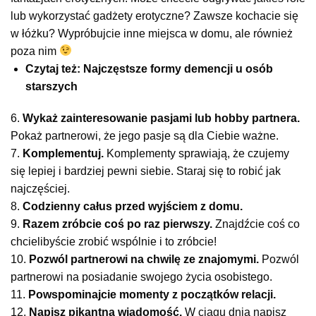
lub wykorzystać gadżety erotyczne? Zawsze kochacie się
w łóżku? Wypróbujcie inne miejsca w domu, ale również
poza nim
Czytaj też: Najczęstsze formy demencji u osób
starszych
6.
Wykaż zainteresowanie pasjami lub hobby partnera.
Pokaż partnerowi, że jego pasje są dla Ciebie ważne.
7.
Komplementuj.
Komplementy sprawiają, że czujemy
się lepiej i bardziej pewni siebie. Staraj się to robić jak
najczęściej.
8.
Codzienny całus przed wyjściem z domu.
9.
Razem zróbcie coś po raz pierwszy.
Znajdźcie coś co
chcielibyście zrobić wspólnie i to zróbcie!
10.
Pozwól partnerowi na chwilę ze znajomymi.
Pozwól
partnerowi na posiadanie swojego życia osobistego.
11.
Powspominajcie momenty z początków relacji.
12.
Napisz pikantną wiadomość.
W ciągu dnia napisz