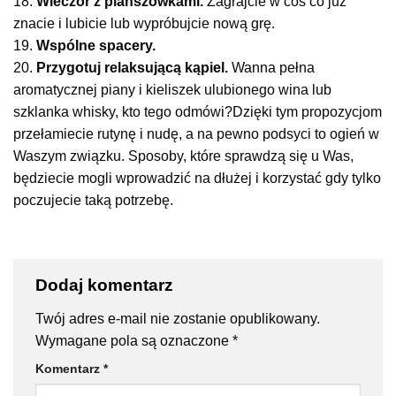
18.
Wieczór z planszówkami.
Zagrajcie w coś co już
znacie i lubicie lub wypróbujcie nową grę.
19.
Wspólne spacery.
20.
Przygotuj relaksującą kąpiel.
Wanna pełna
aromatycznej piany i kieliszek ulubionego wina lub
szklanka whisky, kto tego odmówi?Dzięki tym propozycjom
przełamiecie rutynę i nudę, a na pewno podsyci to ogień w
Waszym związku. Sposoby, które sprawdzą się u Was,
będziecie mogli wprowadzić na dłużej i korzystać gdy tylko
poczujecie taką potrzebę.
Dodaj komentarz
Twój adres e-mail nie zostanie opublikowany.
Wymagane pola są oznaczone
*
Komentarz
*