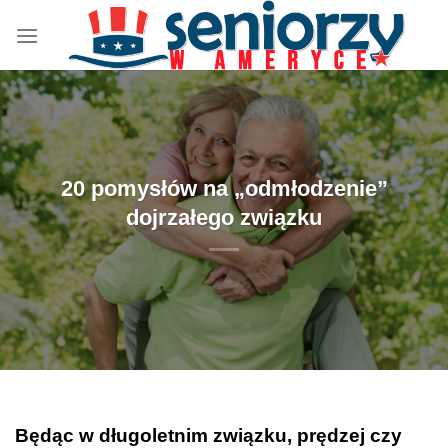
Przewiń
do
zawartości
20 pomysłów na „odmłodzenie”
dojrzałego związku
Będąc w długoletnim związku, prędzej czy