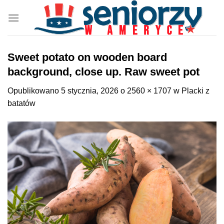
Przewiń
do
zawartości
Sweet potato on wooden board
background, close up. Raw sweet pot
Opublikowano
5 stycznia, 2026
o
2560 × 1707
w
Placki z
batatów