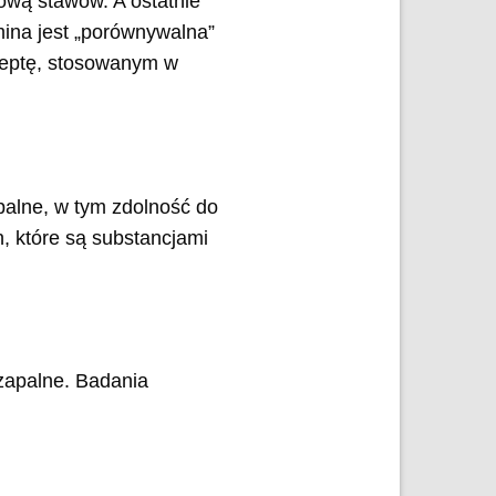
ową stawów. A ostatnie
ina jest „porównywalna”
ceptę, stosowanym w
palne, w tym zdolność do
, które są substancjami
wzapalne. Badania