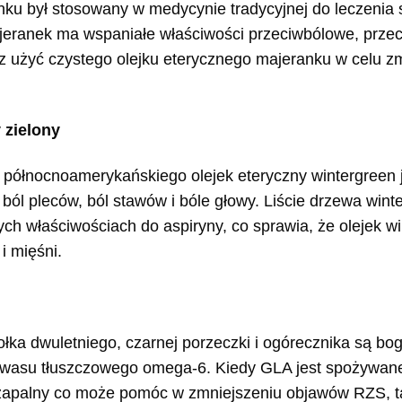
nku był stosowany w medycynie tradycyjnej do leczenia 
jeranek ma wspaniałe właściwości przeciwbólowe, przec
 użyć czystego olejku eterycznego majeranku w celu zm
 zielony
 północnoamerykańskiego olejek eteryczny wintergreen j
ól pleców, ból stawów i bóle głowy. Liście drzewa winte
h właściwościach do aspiryny, co sprawia, że ​​olejek w
i mięśni.
ołka dwuletniego, czarnej porzeczki i ogórecznika są 
 kwasu tłuszczowego omega-6. Kiedy GLA jest spożywane
zapalny co może pomóc w zmniejszeniu objawów RZS, tak