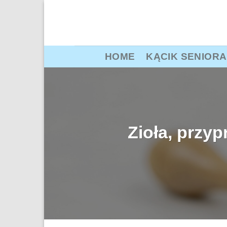
Przewiń
do
zawartości
HOME
KĄCIK SENIORA
Zioła, przyp