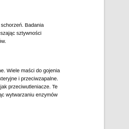
h schorzeń. Badania
jszając sztywności
ów.
ne. Wiele maści do gojenia
teryjne i przeciwzapalne.
ak przeciwutleniacze. Te
ając wytwarzaniu enzymów