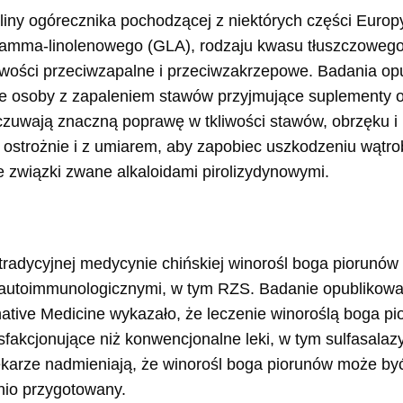
liny ogórecznika pochodzącej z niektórych części Europy 
amma-linolenowego (GLA), rodzaju kwasu tłuszczowego
wości przeciwzapalne i przeciwzakrzepowe. Badania op
e osoby z zapaleniem stawów przyjmujące suplementy ol
zuwają znaczną poprawę w tkliwości stawów, obrzęku i 
ostrożnie i z umiarem, aby zapobiec uszkodzeniu wątro
e związki zwane alkaloidami pirolizydynowymi.
tradycyjnej medycynie chińskiej winorośl boga piorunów
utoimmunologicznymi, w tym RZS. Badanie opubliko
tive Medicine wykazało, że leczenie winoroślą boga pi
sfakcjonujące niż konwencjonalne leki, w tym sulfasalazy
arze nadmieniają, że winorośl boga piorunów może być b
dnio przygotowany.