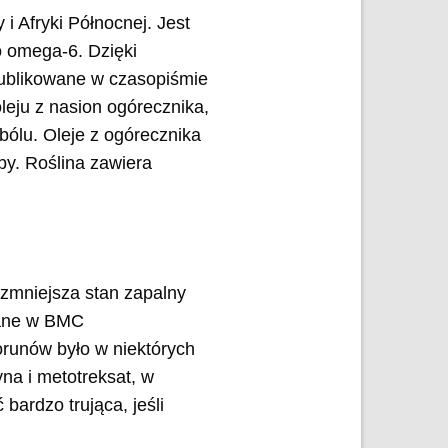
i Afryki Północnej. Jest
 omega-6. Dzięki
ublikowane w czasopiśmie
eju z nasion ogórecznika,
bólu. Oleje z ogórecznika
by. Roślina zawiera
 zmniejsza stan zapalny
wane w BMC
orunów było w niektórych
na i metotreksat, w
ardzo trująca, jeśli