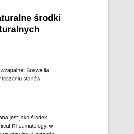
turalne środki
turalnych
iwzapalne. Boswellia
w leczeniu stanów
ana jest jako środek
inical Rheumatology, w