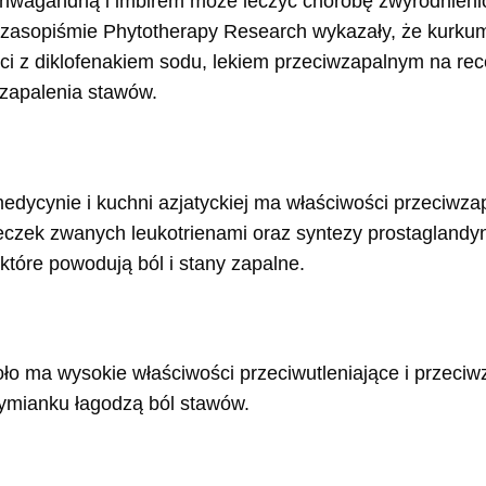
ashwagandhą i imbirem może leczyć chorobę zwyrodnieni
zasopiśmie Phytotherapy Research wykazały, że kurkum
i z diklofenakiem sodu, lekiem przeciwzapalnym na re
 zapalenia stawów.
dycynie i kuchni azjatyckiej ma właściwości przeciwza
eczek zwanych leukotrienami oraz syntezy prostaglandyn
tóre powodują ból i stany zapalne.
ło ma wysokie właściwości przeciwutleniające i przeci
tymianku łagodzą ból stawów.