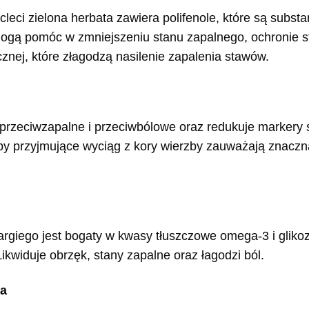
cleci zielona herbata zawiera polifenole, które są subst
 mogą pomóc w zmniejszeniu stanu zapalnego, ochronie 
nej, które złagodzą nasilenie zapalenia stawów.
przeciwzapalne i przeciwbólowe oraz redukuje markery 
by przyjmujące wyciąg z kory wierzby zauważają znaczn
argiego jest bogaty w kwasy tłuszczowe omega-3 i glikoz
Likwiduje obrzęk, stany zapalne oraz łagodzi ból.
ka