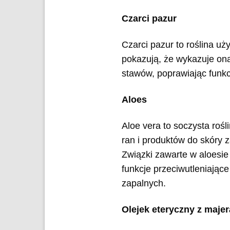
Czarci pazur
Czarci pazur to roślina u
pokazują, że wykazuje ona
stawów, poprawiając funkcj
Aloes
Aloe vera to soczysta roś
ran i produktów do skóry 
Związki zawarte w aloesie
funkcje przeciwutleniają
zapalnych.
Olejek eteryczny z maje