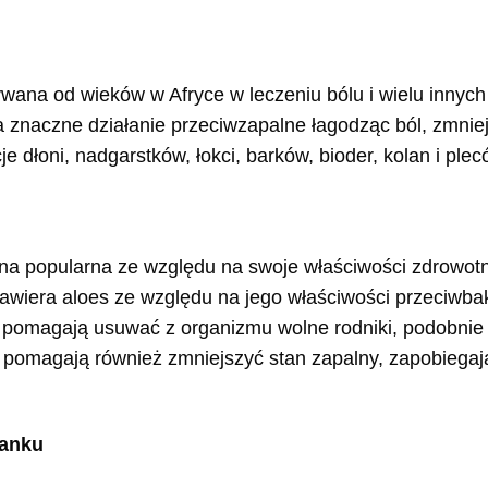
żywana od wieków w Afryce w leczeniu bólu i wielu innyc
 znaczne działanie przeciwzapalne łagodząc ból, zmnie
e dłoni, nadgarstków, łokci, barków, bioder, kolan i plec
lina popularna ze względu na swoje właściwości zdrowot
zawiera aloes ze względu na jego właściwości przeciwbak
 pomagają usuwać z organizmu wolne rodniki, podobnie j
ce pomagają również zmniejszyć stan zapalny, zapobieg
ranku