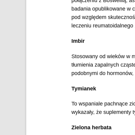
połączeniu z Boswellią, 
badania opublikowane w c
pod względem skutecznośc
leczeniu reumatoidalnego
Imbir
Stosowany od wieków w me
tłumienia zapalnych cząst
podobnymi do hormonów, k
Tymianek
To wspaniale pachnące zio
wykazały, że suplementy 
Zielona herbata