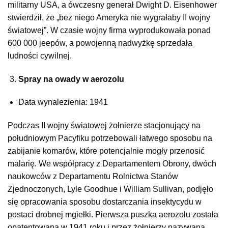
militarny USA, a ówczesny generał Dwight D. Eisenhower
stwierdził, że „bez niego Ameryka nie wygrałaby II wojny
światowej”. W czasie wojny firma wyprodukowała ponad
600 000 jeepów, a powojenną nadwyżkę sprzedała
ludności cywilnej.
Spray na owady w aerozolu
Data wynalezienia: 1941
Podczas II wojny światowej żołnierze stacjonujący na
południowym Pacyfiku potrzebowali łatwego sposobu na
zabijanie komarów, które potencjalnie mogły przenosić
malarię. We współpracy z Departamentem Obrony, dwóch
naukowców z Departamentu Rolnictwa Stanów
Zjednoczonych, Lyle Goodhue i William Sullivan, podjęło
się opracowania sposobu dostarczania insektycydu w
postaci drobnej mgiełki. Pierwsza puszka aerozolu została
opatentowana w 1941 roku i przez żołnierzy nazywana