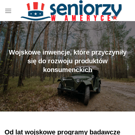
Przewiń
do
zawartości
Wojskowe inwencje, które przyczyniły
się do rozwoju produktów
konsumenckich
Od lat wojskowe programy badawcze