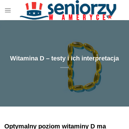
Przewiń
do
zawartości
Witamina D – testy i ich interpretacja
Optymalny poziom witaminy D ma