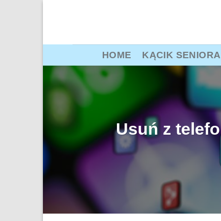
Przewiń
do
zawartości
HOME
KĄCIK SENIORA
Usuń z telef