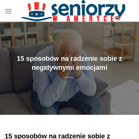
Przewiń
do
zawartości
15 sposobów na radzenie sobie z
negatywnymi emocjami
15 sposobów na radzenie sobie z