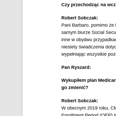
Czy przechodząc na wcze
Robert Sobczak:
Pani Barbaro, pomimo że f
samym biurze Social Securi
inne w obydwu przypadkac
niestety świadczenia doty
wypełniając wszystkie po
Pan Ryszard:
Wykupiłem plan Medicare
go zmienić?
Robert Sobczak:
W obecnym 2019 roku, CMS
Enrollment Period (OEP) 