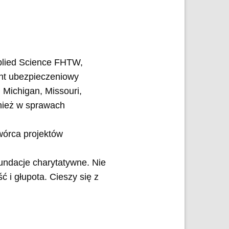
plied Science FHTW,
nt ubezpieczeniowy
, Michigan, Missouri,
wnież w sprawach
wórca projektów
undacje charytatywne. Nie
ć i głupota. Cieszy się z