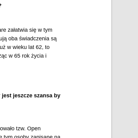
?
re załatwia się w tym
gują oba świadczenia są
 w wieku lat 62, to
ąc w 65 rok życia i
 jest jeszcze szansa by
wowało tzw. Open
ie tym osoby zapisane na