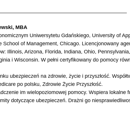
—————————————————————————
ewski, MBA
onomicznym Uniwersytetu Gdańskiego, University of Ap
ate School of Management, Chicago. Licencjonowany age
w: Illinois, Arizona, Florida, Indiana, Ohio, Pennsylvania
rginia i Wisconsin. W pełni certyfikowany do pomocy ró
ynku ubezpieczeń na zdrowie, życie i przyszłość. Współt
icare po polsku, Zdrowie Życie Przyszłość.
iadczenie im wielopoziomowej pomocy. Wspiera lokalne f
a mity dotyczące ubezpieczeń. Drażni go niesprawiedliwoś