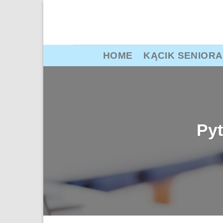
Przewiń
do
zawartości
HOME
KĄCIK SENIORA
Pyt