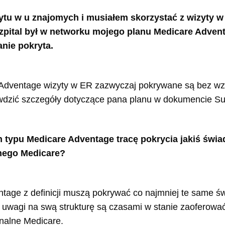
ytu w u znajomych i musiałem skorzystać z wizyty
szpital był w networku mojego planu Medicare Adven
anie pokryta.
Adventage wizyty w ER zazwyczaj pokrywane są bez wz
wdzić szczegóły dotyczące pana planu w dokumencie Su
an typu Medicare Adventage tracę pokrycia jakiś św
nego Medicare?
tage z definicji muszą pokrywać co najmniej te same ś
z uwagi na swą strukturę są czasami w stanie zaoferow
nalne Medicare.