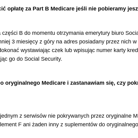
ć opłatę za Part B Medicare jeśli nie pobieramy je
części B do momentu otrzymania emerytury biuro Social
niej 3 miesięcy z góry na adres posiadany przez nich w
okonać wystawiając czek lub wpisując numer karty kred
ąc go do Social Security.
 oryginalnego Medicare i zastanawiam się, czy pokr
t jednym z serwisów nie pokrywanych przez oryginalne 
uplement F ani żaden inny z suplementów do oryginalneg