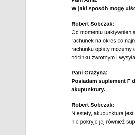
W jaki sposób mogę uiści
Robert Sobczak:
Od momentu uaktywnienia 
rachunek na okres co najm
rachunku opłaty możemy d
odcinku zwrotnym i wysyłaj
Pani Grażyna:
Posiadam suplement F do
akupunktury.
Robert Sobczak:
Niestety, akupunktura jes
nie pokryje jej również s