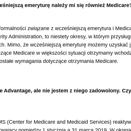
śniejszą emeryturę należy mi się również Medicare
ormalności związane z wcześniejszą emerytura i Medica
ty Administration, to niestety okresy, w którym przysłu
h. Mimo, że wcześniejszą emeryturę możemy uzyskać już
czące Medicare w większości sytuacji otrzymamy wchodz
zostałe wymagania dotyczące otrzymania Medicare.
 Advantage, ale nie jestem z niego zadowolony. Czy
 (Center for Medicare and Medicaid Services) reakty
trwający pomiędzy 1 stycznia a 31 marca 2019. W okres