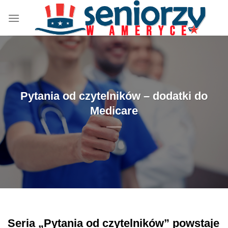
Przewiń
do
zawartości
Pytania od czytelników – dodatki do
Medicare
Seria „Pytania od czytelników” powstaje