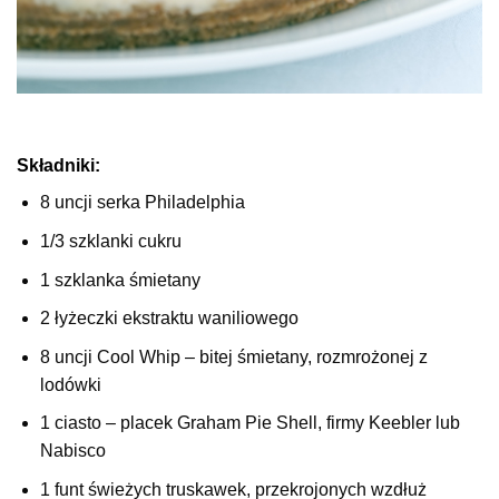
Składniki:
8 uncji serka Philadelphia
1/3 szklanki cukru
1 szklanka śmietany
2 łyżeczki ekstraktu waniliowego
8 uncji Cool Whip – bitej śmietany, rozmrożonej z
lodówki
1 ciasto – placek Graham Pie Shell, firmy Keebler lub
Nabisco
1 funt świeżych truskawek, przekrojonych wzdłuż