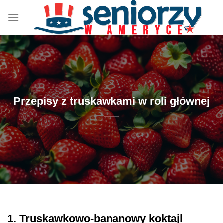
Przewiń
do
zawartości
Przepisy z truskawkami w roli głównej
1. Truskawkowo-bananowy koktajl