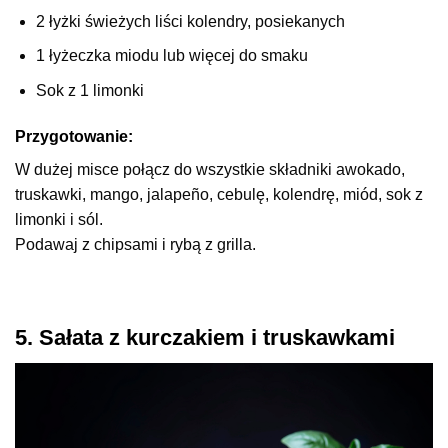
2 łyżki świeżych liści kolendry, posiekanych
1 łyżeczka miodu lub więcej do smaku
Sok z 1 limonki
Przygotowanie:
W dużej misce połącz do wszystkie składniki awokado,
truskawki, mango, jalapeño, cebulę, kolendrę, miód, sok z
limonki i sól.
Podawaj z chipsami i rybą z grilla.
5. Sałata z kurczakiem i truskawkami