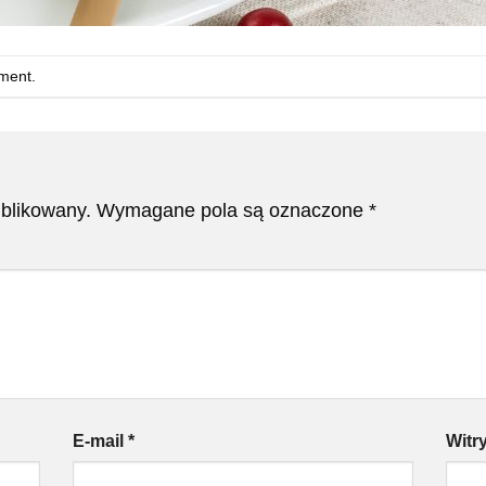
ment
.
ublikowany.
Wymagane pola są oznaczone
*
E-mail
*
Witr