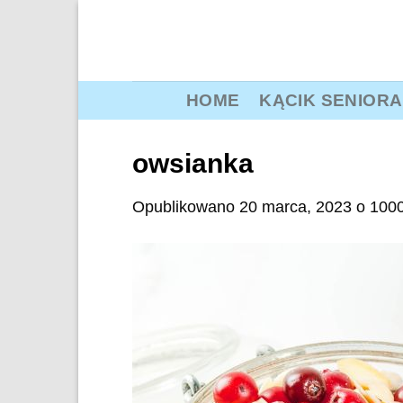
Przewiń
do
zawartości
HOME
KĄCIK SENIORA
owsianka
Opublikowano
20 marca, 2023
o
1000