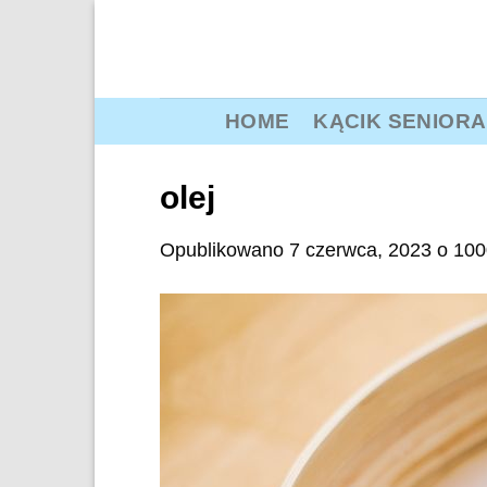
Przewiń
do
zawartości
HOME
KĄCIK SENIORA
olej
Opublikowano
7 czerwca, 2023
o
100