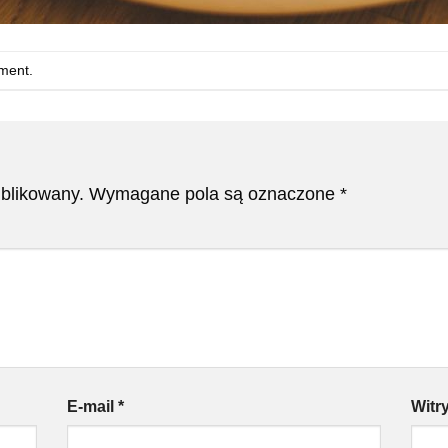
ment
.
ublikowany.
Wymagane pola są oznaczone
*
E-mail
*
Witr