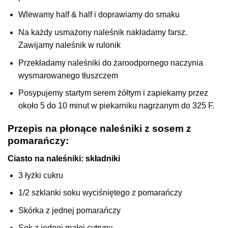
Wlewamy half & half i doprawiamy do smaku
Na każdy usmażony naleśnik nakładamy farsz.
Zawijamy naleśnik w rulonik
Przekładamy naleśniki do żaroodpornego naczynia
wysmarowanego tłuszczem
Posypujemy startym serem żółtym i zapiekamy przez
około 5 do 10 minut w piekarniku nagrzanym do 325 F.
Przepis na płonące naleśniki z sosem z
pomarańczy:
Ciasto na naleśniki: składniki
3 łyżki cukru
1/2 szklanki soku wyciśniętego z pomarańczy
Skórka z jednej pomarańczy
Sok z jednej małej cytryny