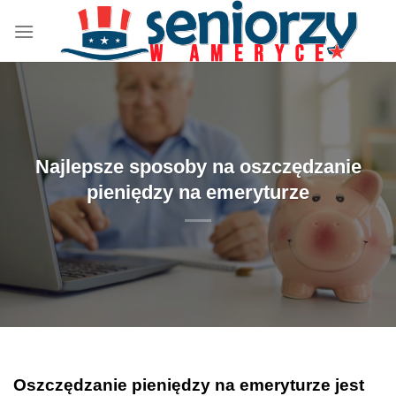
Przewiń
do
zawartości
Najlepsze sposoby na oszczędzanie
pieniędzy na emeryturze
Oszczędzanie pieniędzy na emeryturze jest