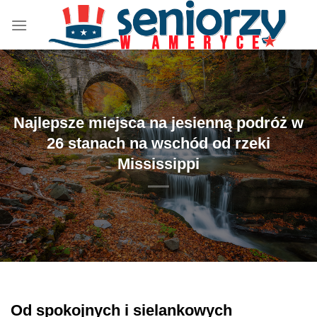
Przewiń
do
zawartości
Najlepsze miejsca na jesienną podróż w
26 stanach na wschód od rzeki
Mississippi
Od spokojnych i sielankowych