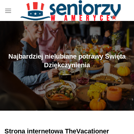
Przewiń
do
zawartości
Najbardziej nielubiane potrawy Święta
Dziękczynienia
Strona internetowa TheVacationer