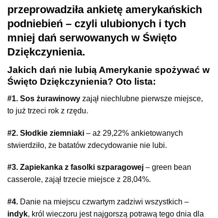
przeprowadziła ankietę amerykańskich
podniebień – czyli ulubionych i tych
mniej dań serwowanych w Święto
Dziękczynienia.
Jakich dań nie lubią Amerykanie spożywać w
Święto Dziękczynienia? Oto lista:
#1. Sos żurawinowy
zajął niechlubne pierwsze miejsce,
to już trzeci rok z rzędu.
#2. Słodkie ziemniaki
– aż 29,22% ankietowanych
stwierdziło, że batatów zdecydowanie nie lubi.
#3. Zapiekanka z fasolki szparagowej
– green bean
casserole, zajął trzecie miejsce z 28,04%.
#4.
Danie na miejscu czwartym zadziwi wszystkich –
indyk
, król wieczoru jest najgorszą potrawą tego dnia dla