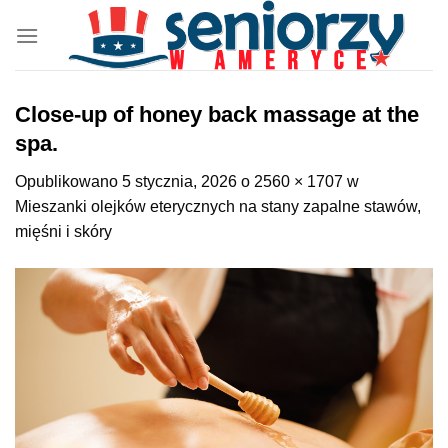
Przewiń
do
zawartości
Close-up of honey back massage at the
spa.
Opublikowano
5 stycznia, 2026
o
2560 × 1707
w
Mieszanki olejków eterycznych na stany zapalne stawów,
mięśni i skóry