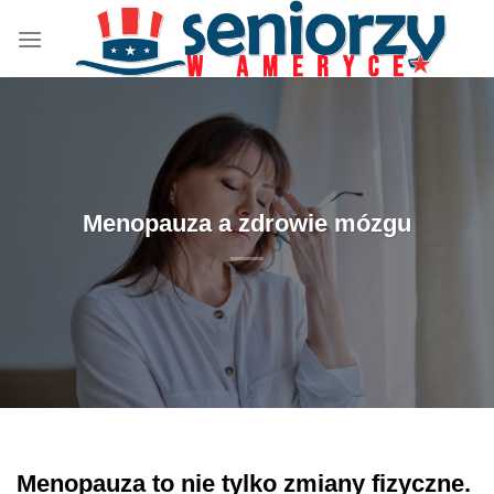
Przewiń
do
zawartości
Menopauza a zdrowie mózgu
Menopauza to nie tylko zmiany fizyczne.