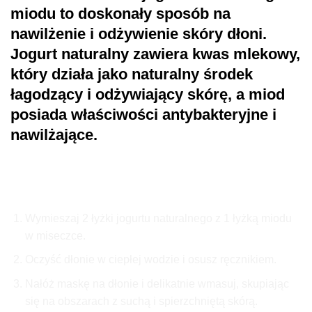
miodu to doskonały sposób na
nawilżenie i odżywienie skóry dłoni.
Jogurt naturalny zawiera kwas mlekowy,
który działa jako naturalny środek
łagodzący i odżywiający skórę, a miod
posiada właściwości antybakteryjne i
nawilżające.
Aby wykonać maskę na dłonie z jogurtu
naturalnego i miodu, wykonaj następujące
kroki:
Wymieszaj 2 łyżki jogurtu naturalnego z 1 łyżką miodu
w miseczce.
Oczyść dłonie w ciepłej wodzie i osusz ręcznikiem.
Nałóż maskę na dłonie i delikatnie wmasuj, skupiając
się na obszarach z suchą i spierzchniętą skórą.