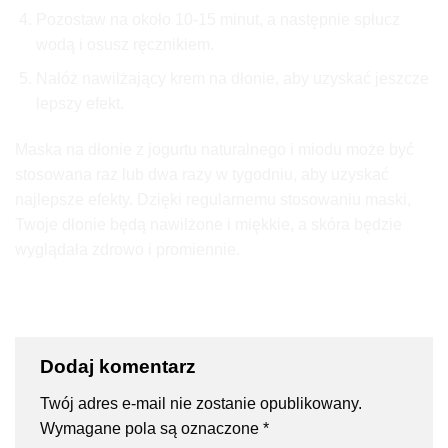
Pozostaw na około 10-15 minut, a następnie spłucz
wodą i osusz ręcznikiem.
Nałóż nawilżający krem na dłonie, aby uzyskać jeszcze
lepszy efekt.
Maska na dłonie z jogurtu naturalnego i miodu może być
stosowana raz lub dwa razy w tygodniu, aby uzyskać
najlepsze efekty. Dzięki regularnemu stosowaniu maski,
Twoje dłonie będą nawilżone i miękkie, a skóra będzie
wyglądała zdrowo i promiennie.
Dodaj komentarz
Twój adres e-mail nie zostanie opublikowany.
Wymagane pola są oznaczone
*