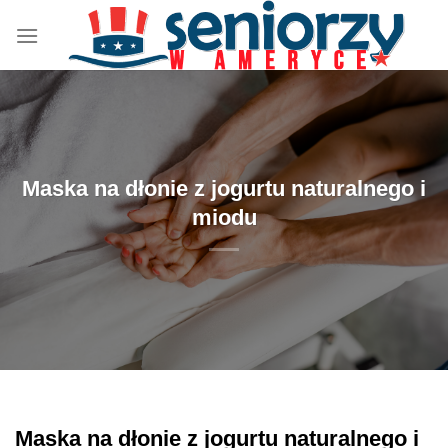
Przewiń
do
zawartości
Maska na dłonie z jogurtu naturalnego i
miodu
Maska na dłonie z jogurtu naturalnego i