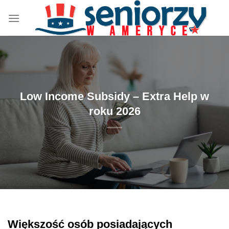
Przewiń
do
zawartości
Low Income Subsidy – Extra Help w
roku 2026
Większość osób posiadających