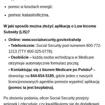
pomoc w kosztach energii;
pomoc katastroficzna.
W jaki sposób można złożyć aplikację o Low Income
Subsidy (LIS)?
Online:
www.socialsecurity.gov/extrahelp
•
Telefonicznie:
Social Security pod numerem 800-772-
1213 (TTY 800-325-0778);
•
Osobiście –
każda osoba wchodząca w Medicare
otrzymuje automatycznie formularz pocztą;
â
•
Kontaktując się z biurem Medicare po Polsku
–
dzwoniąc na
844-654-5185
, gdzie jeden z naszych
licencjonowanych agentów pomoże wypełnić aplikację
(pomoc ta jest bezpłatna).
Po złożeniu podania, oficer Social Security przejrzy
wniosek i zdecyduje, czy kwalifikujemy się do dodatkowej