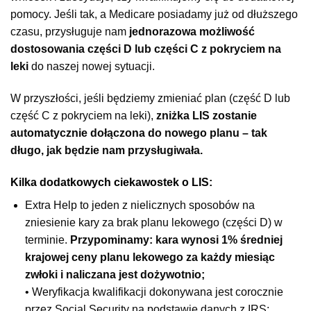
pomocy. Jeśli tak, a Medicare posiadamy już od dłuższego
czasu, przysługuje nam
jednorazowa możliwość
dostosowania części D lub części C z pokryciem na
leki
do naszej nowej sytuacji.
W przyszłości, jeśli będziemy zmieniać plan (część D lub
część C z pokryciem na leki),
zniżka LIS zostanie
automatycznie dołączona do nowego planu – tak
długo, jak będzie nam przysługiwała.
Kilka dodatkowych ciekawostek o LIS:
Extra Help to jeden z nielicznych sposobów na
zniesienie kary za brak planu lekowego (części D) w
terminie.
Przypominamy: kara wynosi 1% średniej
krajowej ceny planu lekowego za każdy miesiąc
zwłoki i naliczana jest dożywotnio;
• Weryfikacja kwalifikacji dokonywana jest corocznie
przez Social Security na podstawie danych z IRS;