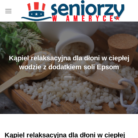
Przewiń
do
zawartości
Kąpiel relaksacyjna dla dłoni w ciepłej
wodzie z dodatkiem soli Epsom
Kąpiel relaksacyjna dla dłoni w ciepłej