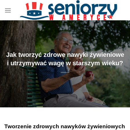
Przewiń
do
zawartości
Jak tworzyć zdrowe nawyki żywieniowe
i utrzymywać wagę w starszym wieku?
Tworzenie zdrowych nawyków żywieniowych