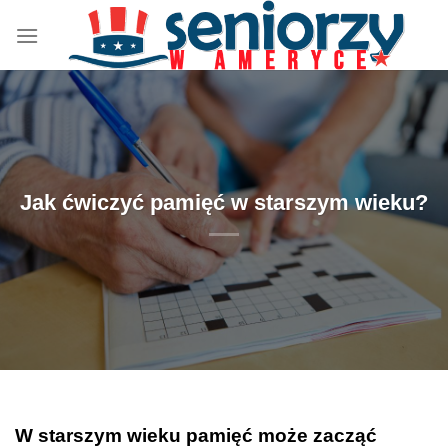
Przewiń
do
zawartości
Jak ćwiczyć pamięć w starszym wieku?
W starszym wieku pamięć może zacząć