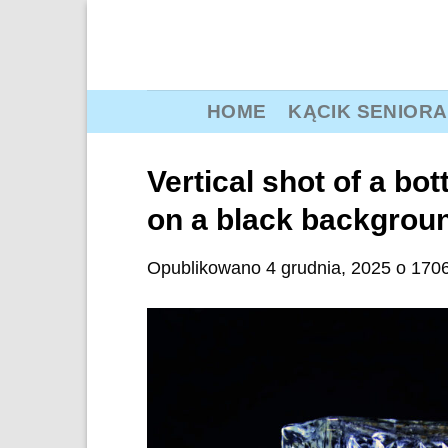
Przewiń
do
zawartości
HOME
KĄCIK SENIORA
Vertical shot of a bo
on a black backgrou
Opublikowano
4 grudnia, 2025
o
1706