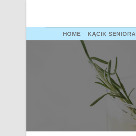
Przewiń
do
zawartości
HOME
KĄCIK SENIORA