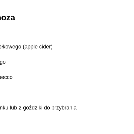
moza
błkowego (apple cider)
ego
secco
nku lub 2 goździki do przybrania