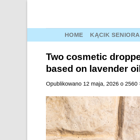
Przewiń
do
zawartości
HOME
KĄCIK SENIORA
Two cosmetic dropper
based on lavender oi
Opublikowano
12 maja, 2026
o
2560 