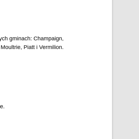
cych gminach: Champaign,
oultrie, Piatt i Vermilion.
e.