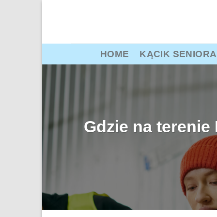
Przewiń
do
zawartości
HOME
KĄCIK SENIORA
Gdzie na tereni