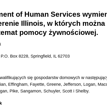
tment of Human Services wymien
terenie Illinois, w których możn
 temat pomocy żywnościowej.
k
P.O. Box 8228, Springfield, IL 62703
walifikujących się gospodarstw domowych w następują
ian, Effingham, Fayette, Greene, Jefferson, Logan, Mac
an, Pike, Sangamon, Schuyler, Scott i Shelby.
k