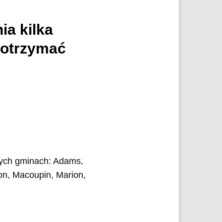
ia kilka
a otrzymać
cych gminach: Adams,
on, Macoupin, Marion,