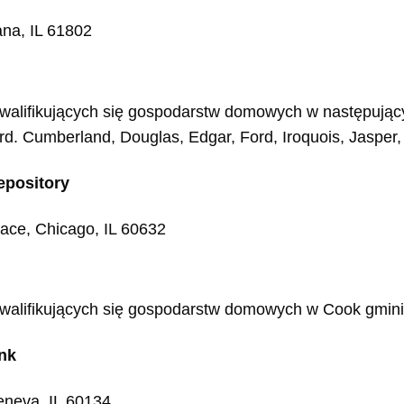
na, IL 61802
walifikujących się gospodarstw domowych w następują
ord.
Cumberland, Douglas, Edgar, Ford, Iroquois, Jasper, M
epository
ace, Chicago, IL 60632
alifikujących się gospodarstw domowych w Cook gmini
ank
eneva, IL 60134