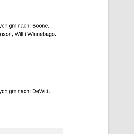
ych gminach: Boone,
son, Will i Winnebago.
ych gminach: DeWitt,