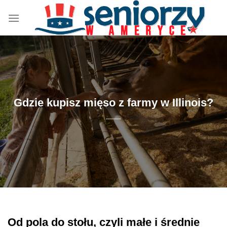
Przewiń
do
zawartości
Gdzie kupisz mięso z farmy w Illinois?
Od pola do stołu, czyli małe i średnie