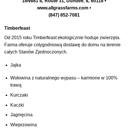
18N681 IL Route 31, Dundee, IL 60118 •
www.allgrassfarms.com •
(847) 852-7081
Timberfeast
Od 2015 roku Timberfeast ekologicznie hoduje zwierzęta.
Farma oferuje
cotygodniową dostawę do domu na terenie
całych Stanów Zjednoczonych.
Jajka
Wołowina z naturalnego wypasu – karmione w 100%
trawą
Kurczaki
Kaczki
Jagnięcina
Wieprzowina