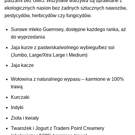
paszami bez GMO. Wszystkie warzywa są uprawiane z
ekologicznych nasion bez żadnych sztucznych nawozów,
pestycydów, herbicydów czy fungicydów.
Surowe mleko Guernsey, dostępne każdego ranka, aż
do wyprzedania
Jaja kurze z pastwiska/wolnego wybiegu/bez soi
(Jumbo, Large/Xtra Large i Medium)
Jaja kacze
Wołowina z naturalnego wypasu – karmione w 100%
trawą
Kurczaki
Indyki
Zioła i kwiaty
Twarożek i Jogurt z Traders Point Creamery