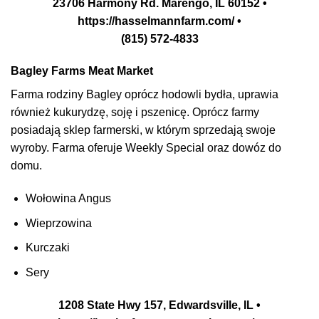
23706 Harmony Rd. Marengo, IL 60152 •
https://hasselmannfarm.com/ •
(815) 572-4833
Bagley Farms Meat Market
Farma rodziny Bagley oprócz hodowli bydła, uprawia
również kukurydzę, soję i pszenicę. Oprócz farmy
posiadają sklep farmerski, w którym sprzedają swoje
wyroby.
Farma oferuje Weekly Special oraz dowóz do
domu.
Wołowina Angus
Wieprzowina
Kurczaki
Sery
1208 State Hwy 157, Edwardsville, IL •