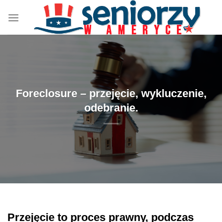
Przewiń
do
zawartości
Foreclosure – przejęcie, wykluczenie,
odebranie.
Przejęcie to proces prawny, podczas