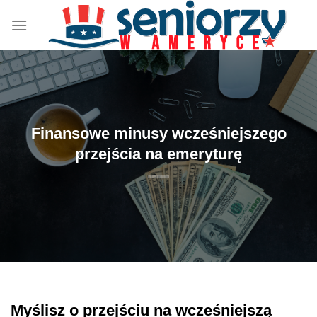
Przewiń
do
zawartości
Finansowe minusy wcześniejszego
przejścia na emeryturę
Myślisz o przejściu na wcześniejszą