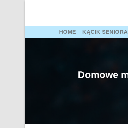
Przewiń
do
zawartości
HOME
KĄCIK SENIORA
Domowe mle