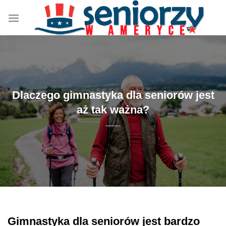
Przewiń
do
zawartości
Dlaczego gimnastyka dla seniorów jest
aż tak ważna?
Gimnastyka dla seniorów jest bardzo