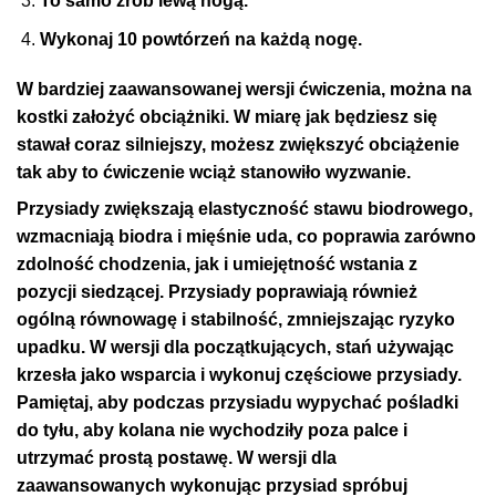
To samo zrób lewą nogą.
Wykonaj 10 powtórzeń na każdą nogę.
W bardziej zaawansowanej wersji ćwiczenia, można na
kostki założyć obciążniki. W miarę jak będziesz się
stawał coraz silniejszy, możesz zwiększyć obciążenie
tak aby to ćwiczenie wciąż stanowiło wyzwanie.
Przysiady
zwiększają elastyczność stawu biodrowego,
wzmacniają biodra i mięśnie uda, co poprawia zarówno
zdolność chodzenia, jak i umiejętność wstania z
pozycji siedzącej. Przysiady poprawiają również
ogólną równowagę i stabilność, zmniejszając ryzyko
upadku. W wersji dla początkujących, stań używając
krzesła jako wsparcia i wykonuj częściowe przysiady.
Pamiętaj, aby podczas przysiadu wypychać pośladki
do tyłu, aby kolana nie wychodziły poza palce i
utrzymać prostą postawę. W wersji dla
zaawansowanych wykonując przysiad spróbuj