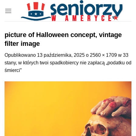
Przewiń
do
zawartości
picture of Halloween concept, vintage
filter image
Opublikowano
13 października, 2025
o
2560 × 1709
w
33
stany, w których twoi spadkobiercy nie zapłacą „podatku od
śmierci”