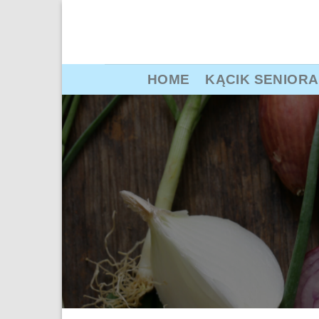
Przewiń
do
zawartości
HOME
KĄCIK SENIORA