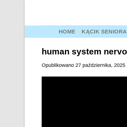
Przewiń
do
zawartości
HOME
KĄCIK SENIORA
human system nervo
Opublikowano
27 października, 2025