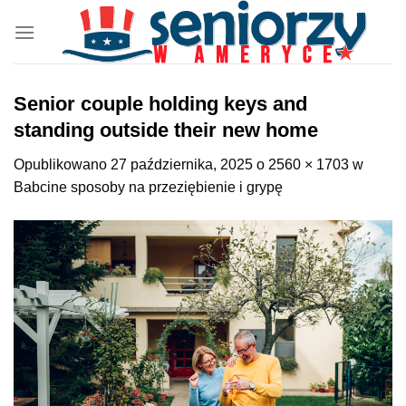
Przewiń
do
zawartości
Senior couple holding keys and
standing outside their new home
Opublikowano
27 października, 2025
o
2560 × 1703
w
Babcine sposoby na przeziębienie i grypę