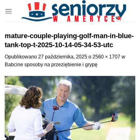
Przewiń
do
zawartości
mature-couple-playing-golf-man-in-blue-
tank-top-t-2025-10-14-05-34-53-utc
Opublikowano
27 października, 2025
o
2560 × 1707
w
Babcine sposoby na przeziębienie i grypę