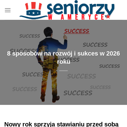
Przewiń
do
zawartości
8 sposobów na rozwój i sukces w 2026
roku
Nowy rok sprzyja stawianiu przed sobą