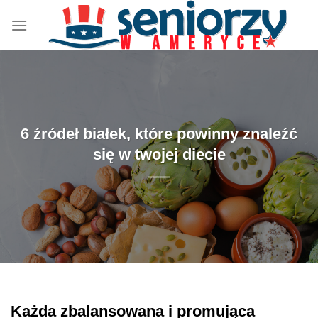
Przewiń
do
zawartości
6 źródeł białek, które powinny znaleźć
się w twojej diecie
Każda zbalansowana i promująca