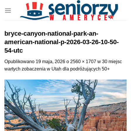
Przewiń
do
zawartości
bryce-canyon-national-park-an-
american-national-p-2026-03-26-10-50-
54-utc
Opublikowano
19 maja, 2026
o
2560 × 1707
w
30 miejsc
wartych zobaczenia w Utah dla podróżujących 50+