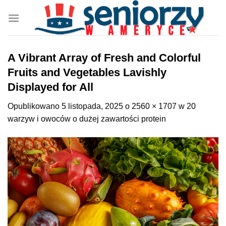
Przewiń
do
zawartości
A Vibrant Array of Fresh and Colorful
Fruits and Vegetables Lavishly
Displayed for All
Opublikowano
5 listopada, 2025
o
2560 × 1707
w
20
warzyw i owoców o dużej zawartości protein