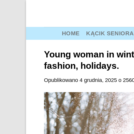
Przewiń
do
zawartości
HOME
KĄCIK SENIORA
Young woman in winte
fashion, holidays.
Opublikowano
4 grudnia, 2025
o
2560